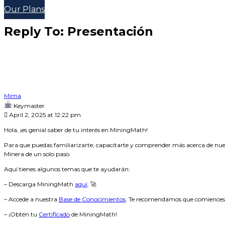
Our Plans
Reply To: Presentación
Mima
Keymaster
April 2, 2025 at 12:22 pm
Hola, ¡es genial saber de tu interés en MiningMath!
Para que puedas familiarizarte, capacitarte y comprender más acerca de nues
Minera de un solo paso.
Aquí tienes algunos temas que te ayudarán:
– Descarga MiningMath
aquí
. 🚀
– Accede a nuestra
Base de Conocimientos
. Te recomendamos que comiences c
– ¡Obtén tu
Certificado
de MiningMath!