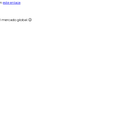
en
este enlace
.
al mercado global.😉