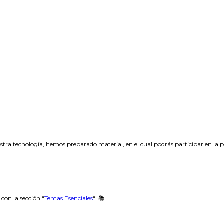
tra tecnología, hemos preparado material, en el cual podrás participar en la 
on la sección “
Temas Esenciales
“. 📚