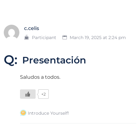
c.celis
Participant
March 19, 2025 at 2:24 pm
Q:
Presentación
Saludos a todos.
+2
Introduce Yourself!