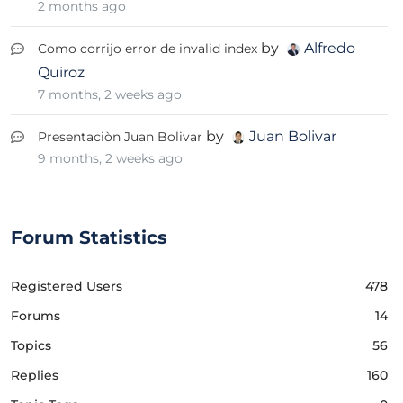
2 months ago
by
Alfredo
Como corrijo error de invalid index
Quiroz
7 months, 2 weeks ago
by
Juan Bolivar
Presentaciòn Juan Bolivar
9 months, 2 weeks ago
Forum Statistics
Registered Users
478
Forums
14
Topics
56
Replies
160