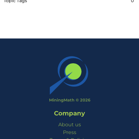
Topic Tags
0
MiningMath © 2026
Company
About us
Press