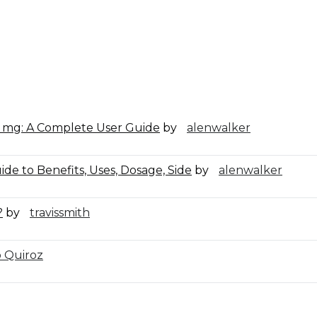
0 mg: A Complete User Guide
by
alenwalker
de to Benefits, Uses, Dosage, Side
by
alenwalker
?
by
travissmith
o Quiroz