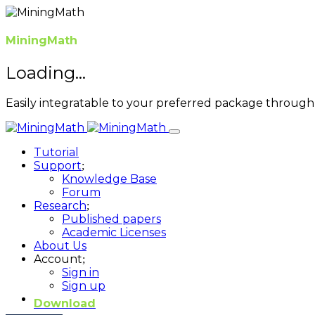
MiningMath
Loading...
Easily integratable to your preferred package through 
Tutorial
Support
Knowledge Base
Forum
Research
Published papers
Academic Licenses
About Us
Account
Sign in
Sign up
Download