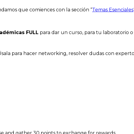
ndamos que comiences con la sección “
Temas Esenciales
cadémicas FULL
para dar un curso, para tu laboratorio o 
Úsala para hacer networking, resolver dudas con expertos
e and gather 30 points to exchange for rewards.