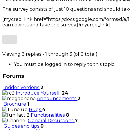
The survey consists of just 10 questions and should t
[mycred_link href="https://docs.google.com/forms/d
earn points and take the survey.[/mycred_link]
Viewing 3 replies - 1 through 3 (of 3 total)
You must be logged in to reply to this topic.
Forums
Insider Versions
2
Introduce Yourself!
24
Announcements
2
Brochure
1
Bugs
4
Functionalities
8
General Discussions
7
Guides and tips
0