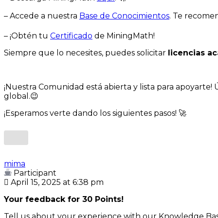
– Accede a nuestra
Base de Conocimientos
. Te recome
– ¡Obtén tu
Certificado
de MiningMath!
Siempre que lo necesites, puedes solicitar
licencias a
¡Nuestra Comunidad está abierta y lista para apoyarte! 
global.😉
¡Esperamos verte dando los siguientes pasos! 🚀
mima
Participant
April 15, 2025 at 6:38 pm
Your feedback for 30 Points!
Tell us about your experience with our Knowledge Bas