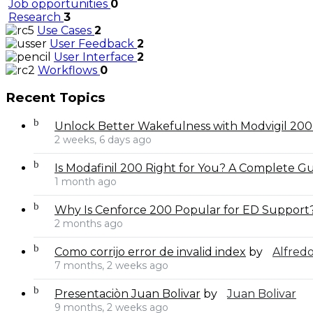
Job opportunities
0
Research
3
Use Cases
2
User Feedback
2
User Interface
2
Workflows
0
Recent Topics
Unlock Better Wakefulness with Modvigil 20
2 weeks, 6 days ago
Is Modafinil 200 Right for You? A Complete Gui
1 month ago
Why Is Cenforce 200 Popular for ED Support
2 months ago
Como corrijo error de invalid index
by
Alfred
7 months, 2 weeks ago
Presentaciòn Juan Bolivar
by
Juan Bolivar
9 months, 2 weeks ago