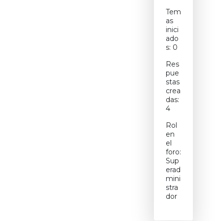
Tem
as
inici
ado
s: 0
Res
pue
stas
crea
das:
4
Rol
en
el
foro:
Sup
erad
mini
stra
dor