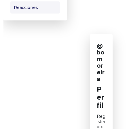
Reacciones
@
bo
m
or
eir
a
P
er
fil
Reg
istra
do: