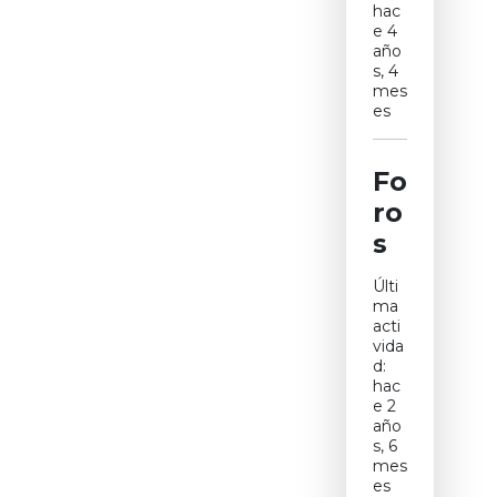
hac
e 4
año
s, 4
mes
es
Fo
ro
s
Últi
ma
acti
vida
d:
hac
e 2
año
s, 6
mes
es