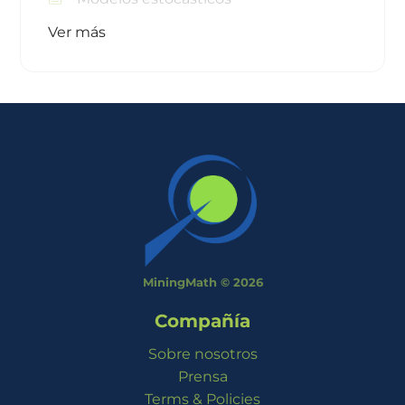
Ver más
MiningMath © 2026
Compañía
Sobre nosotros
Prensa
Terms & Policies